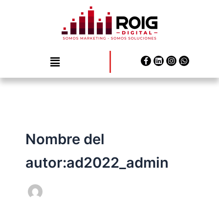
Ir
al
contenido
Menu
Facebook-
Linkedin
Instagram
Whatsapp
f
Nombre del
autor:ad2022_admin